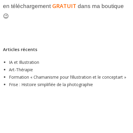
GRATUIT
en téléchargement
dans ma boutique
😉
Articles récents
IA et Illustration
Art-Thérapie
Formation « Chamanisme pour l’illustration et le conceptart »
Frise : Histoire simplifiée de la photographie
#ebook#formation#pod #produitnumerique#illustration #dessin
#conceptart #freelance #solopreneur #characterdesign #décors
#environnementdesign #creaturedesign #personnages
#modelsheet #vehiculedesign #scifi #fantaisy #heroicfantaisy